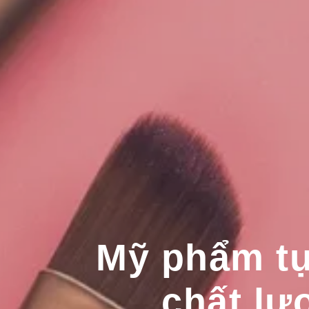
Mỹ phẩm tự
chất lư