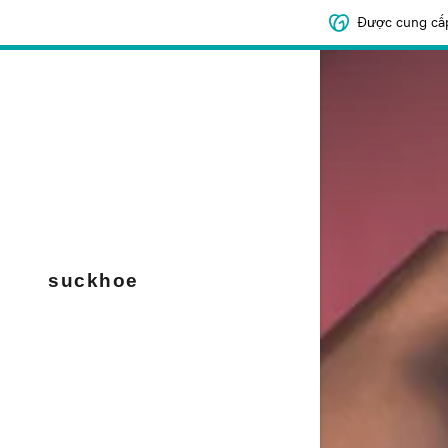
Được cung cấ
Đăng nhập v
Đăng nhậ
filler@god
suckhoe
Tạo tài k
Đơn hàng
Đơn hàng