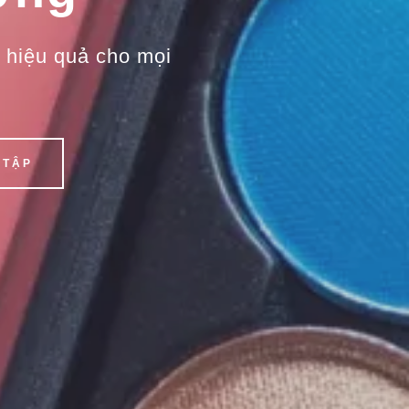
 hiệu quả cho mọi
 TẬP