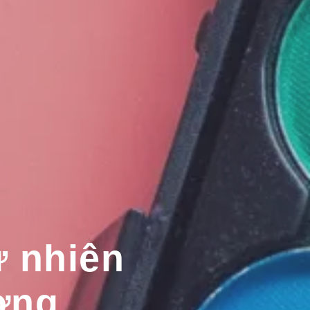
 nhiên
ợng