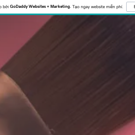
GoDaddy Websites + Marketing.
p bởi
Tạo ngay website miễn phí.
ới tên:
p
addy.com
hoản