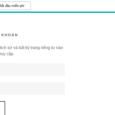
Bắt đầu miễn phí
I KHOẢN
ịch sử và bất kỳ trang riêng tư nào
ruy cập.