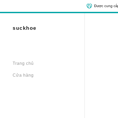
Được cung cấ
suckhoe
Đăng nhập v
Trang chủ
Đăng nhậ
filler@god
Cửa hàng
Tạo tài k
Đơn hàng
Đơn hàng