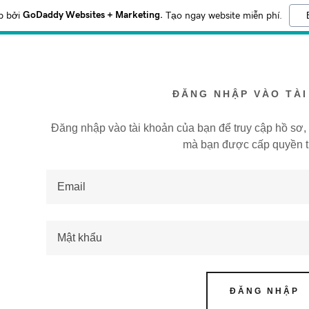
GoDaddy Websites + Marketing.
p bởi
Tạo ngay website miễn phí.
ĐĂNG NHẬP VÀO TÀ
Đăng nhập vào tài khoản của bạn để truy cập hồ sơ, l
mà bạn được cấp quyền t
ới tên:
p
addy.com
hoản
ĐĂNG NHẬP